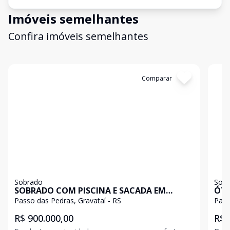
Imóveis semelhantes
Confira imóveis semelhantes
Cód:
309714
Comparar
Có
Sobrado
Sob
SOBRADO COM PISCINA E SACADA EM
ÓTI
GRAVATAÍ
NO 
Passo das Pedras, Gravataí - RS
Pass
R$ 900.000,00
R$ 