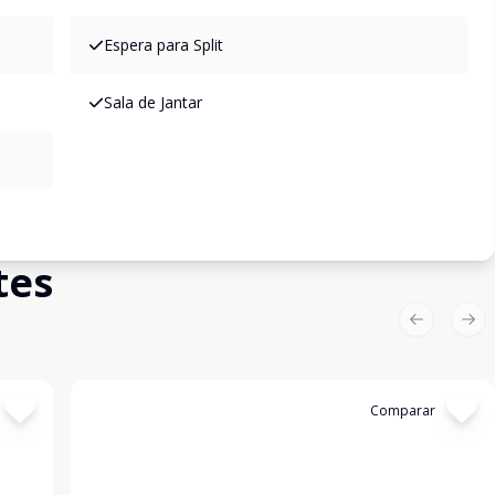
Espera para Split
Sala de Jantar
tes
Previous sl
Nex
Cód:
309364
Comparar