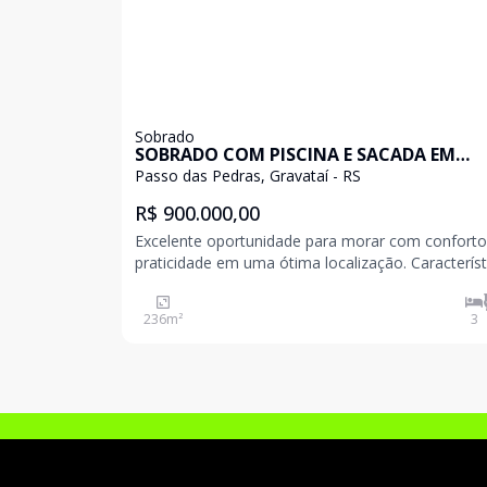
Sobrado
SOBRADO COM PISCINA E SACADA EM
GRAVATAÍ
Passo das Pedras, Gravataí - RS
R$ 900.000,00
Excelente oportunidade para morar com conforto
praticidade em uma ótima localização. Características
do imóvel: Área privativa: 236 m² 3 dormitórios 1
banheiro social 2 vagas de garagem Sobrado amplo e
236
m²
3
bem distribuído Localizado em