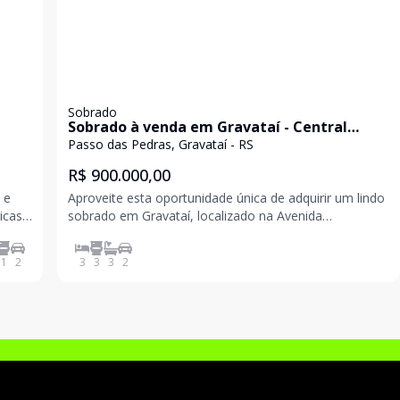
Sobrado
Sobrado à venda em Gravataí - Central
Square
Passo das Pedras, Gravataí - RS
R$ 900.000,00
 e
Aproveite esta oportunidade única de adquirir um lindo
sobrado em Gravataí, localizado na Avenida
Centenário, no bairro Passo das Pedras. Este imóvel
conta com uma excelente infraestrutura e fica em uma
1
2
3
3
3
2
região com fácil acesso a diversas comodidades. São