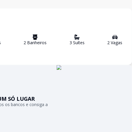
s
2
Banheiro
s
3
Suíte
s
2
Vaga
s
UM SÓ LUGAR
s os bancos e consiga a