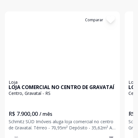
Cód:
310148
Comparar
Có
Loja
Loja
LOJA COMERCIAL NO CENTRO DE GRAVATAÍ
LOJ
Centro, Gravataí - RS
Cent
R$ 7.900,00
R$ 
/ mês
Schmitz SÜD Imóveis aluga loja comercial no centro
Schm
de Gravataí. Térreo - 70,95m² Depósito - 35,62m² Ar
Grav
condicionado no térreo e estoque. Agende sua visita
moviment