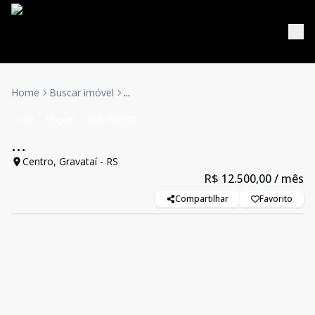
Home
Buscar imóvel
...
Loja
Aluguel
Cód:
309860
...
Centro, Gravataí - RS
R$ 12.500,00
/ mês
Compartilhar
Favorito