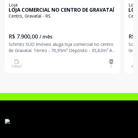
Loja
Loja
LOJA COMERCIAL NO CENTRO DE GRAVATAÍ
LOJ
Centro, Gravataí - RS
Cent
R$ 7.900,00
R$ 
/ mês
Schmitz SÜD Imóveis aluga loja comercial no centro
Schm
de Gravataí. Térreo - 70,95m² Depósito - 35,62m² Ar
Grav
condicionado no térreo e estoque. Agende sua visita
moviment
e conheça de perto essa excelente oportunidade.
Porta de
105
m²
1
40
m
de G