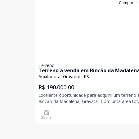
Cód:
309674
Comparar
Terreno
Terreno à venda em Rincão da Madalen
Auxiliadora, Gravataí - RS
R$ 190.000,00
Excelente oportunidade para adquirir um terreno
Rincão da Madalena, Gravataí. Com uma área tot
250 m², esse espaço oferece inúmeras possibilid
para construção e desenvolvimento. Localizado 
250
m²
uma região tranquila, perto de serviços e comodi