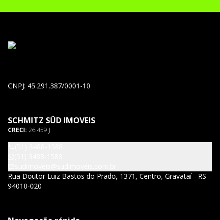
CNPJ: 45.291.387/0001-10
SCHMITZ SÜD IMOVEIS
CRECI:
26.459 J
(51) 3488-1588
(51) 3488-1588
sudimoveis@sudimoveis.com.br
Rua Doutor Luiz Bastos do Prado, 1371, Centro, Gravataí - RS -
94010-020