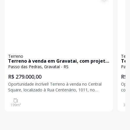
Terreno
Terr
Terreno à venda em Gravatai, com projeto
Ter
aprovado --- Central Square
Gra
Passo das Pedras, Gravataí - RS
Pass
R$ 279.000,00
R$ 
Oportunidade incrível! Terreno à venda no Central
Opor
Square, localizado à Rua Centenário, 1011, no
cora
coração do bairro Passo das Pedras em Gravataí.
uma 
Com um total de 199m², ideal para a construção do
você
199
m²
345
seu novo projeto. A região é conhecida por sua
Loca
tranquilidade
dive