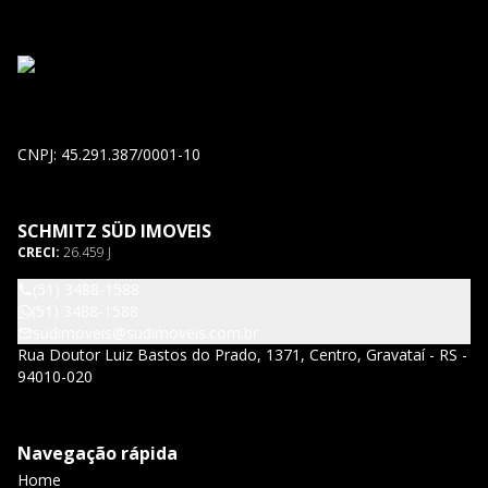
CNPJ: 45.291.387/0001-10
SCHMITZ SÜD IMOVEIS
CRECI:
26.459 J
(51) 3488-1588
(51) 3488-1588
sudimoveis@sudimoveis.com.br
Rua Doutor Luiz Bastos do Prado, 1371, Centro, Gravataí - RS -
94010-020
Navegação rápida
Home