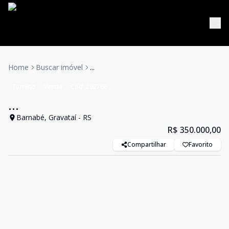
Home
Buscar imóvel
...
Terreno
Venda
Cód:
292766
...
Barnabé, Gravataí - RS
R$ 350.000,00
Compartilhar
Favorito