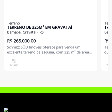
Terreno
Terr
TERRENO DE 325M² EM GRAVATAÍ
Ter
Barnabé, Gravataí - RS
Barn
R$ 265.000,00
R$ 
Schmitz SÜD Imóveis oferece para venda um
Terr
excelente terreno de esquina, com 325 m² de área
ou i
total (13 m x 25 m) Situado em uma região
crescimento. Loca
estratégica, o imóvel faz esquina com a servidão e
fácil
325
m²
297
está a apenas 100 metros da Avenida Otávio
gara
Schemes e do Mercado Port
pa