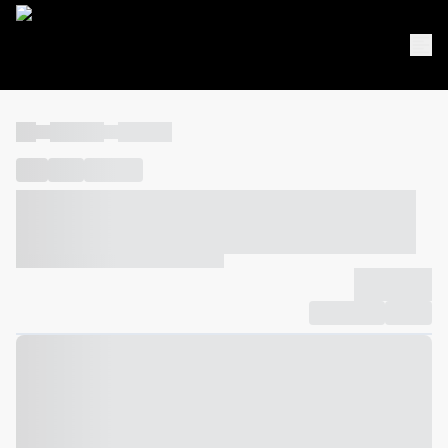
----
----- -----
----- -----
----
-----
---- ------
----- ----- -- ------ ---- ---- -- ----- ----- -----
--- ------
----- ----- -- ------ ----- ----- -- ------
-------------
Compartilhar
Favorito