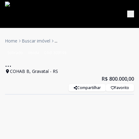
Home
Buscar imóvel
...
Sobrado
Venda
Cód:
309193
...
COHAB B, Gravataí - RS
R$ 800.000,00
Compartilhar
Favorito