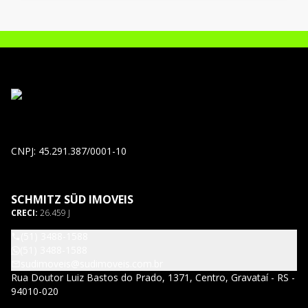
CNPJ: 45.291.387/0001-10
SCHMITZ SÜD IMOVEIS
CRECI:
26.459 J
(51) 3488-1588
(51) 3488-1588
sudimoveis@sudimoveis.com.br
Rua Doutor Luiz Bastos do Prado, 1371, Centro, Gravataí - RS -
94010-020