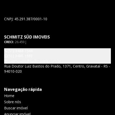
CNPJ: 45.291.387/0001-10
SCHMITZ SÜD IMOVEIS
CRECI:
26.459 J
(51) 3488-1588
(51) 3488-1588
sudimoveis@sudimoveis.com.br
Rua Doutor Luiz Bastos do Prado, 1371, Centro, Gravataí - RS -
94010-020
Navegação rápida
Home
Sobre nós
Buscar imóvel
Anunciar imóvel