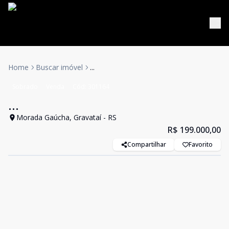
Home
Buscar imóvel
...
Sobrado
Venda
Cód:
301164
...
Morada Gaúcha, Gravataí - RS
R$ 199.000,00
Compartilhar
Favorito