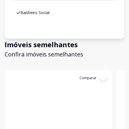
Banheiro Social
Imóveis semelhantes
Confira imóveis semelhantes
Cód:
310067
Comparar
Có