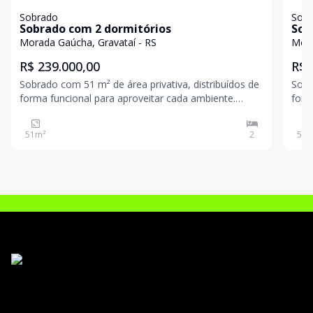
Sobrado
Sob
Sobrado com 2 dormitórios
Sob
Morada Gaúcha, Gravataí - RS
Mora
R$ 239.000,00
R$ 
Sobrado com 51 m² de área privativa, distribuídos de
Sobr
forma funcional para aproveitar cada ambiente.
form
Destaques do imóvel: 2 dormitórios Sala e cozinha
Destaques 
integradas, proporcionando mais amplitude e
inte
51
m²
2
50
m
convivência Banheiro social Ambientes bem
conv
iluminados
ilum