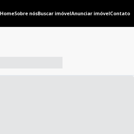
Home
Sobre nós
Buscar imóvel
Anunciar imóvel
Contato
-- ----- ----- --- ------