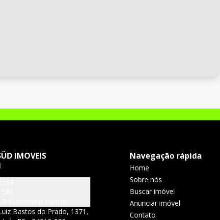
SÜD IMOVEIS
Navegação rápida
J
Home
Sobre nós
1588
Buscar imóvel
1588
s@sudimoveis.com.br
Anunciar imóvel
uiz Bastos do Prado, 1371,
Contato