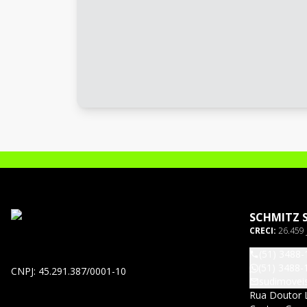
SCHMITZ 
CRECI:
26.459 
(51) 3488-
(51) 3488-
CNPJ: 45.291.387/0001-10
sudimovei
Rua Doutor L