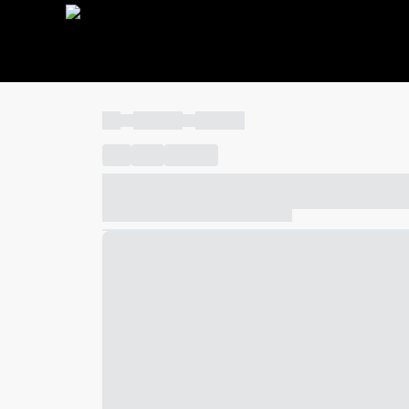
----
----- -----
----- -----
----
-----
---- ------
----- ----- -- ------ ---- ---- -- ---
----- ----- -- ------ ----- ----- -- ------