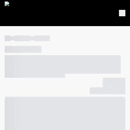
----
----- -----
----- -----
----
-----
---- ------
----- ----- -- ------ ---- ---- -- ----- ----- -----
--- ------
----- ----- -- ------ ----- ----- -- ------
-------------
Compartilhar
Favorito