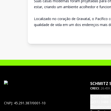
Suas casas modernas foram projetadas para ofer
estar, criando um ambiente acolhedor e funciona
Localizado no coração de Gravataí, o Pacífico c
qualidade de vida em um dos endereços mais d
SCHMITZ 
CRECI:
26.459 
(51) 3488-
(51) 3488-
CNPJ: 45.291.387/0001-10
sudimovei