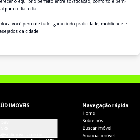
ecer o equilíbrio perfeito entre so?sticação, conforto e bem-
l para o dia a dia.
oloca você perto de tudo, garantindo praticidade, mobilidade e
esejados da cidade.
SÜD IMOVEIS
Navegação rápida
J
Home
Sobre nós
1588
Buscar imóvel
1588
s@sudimoveis.com.br
Anunciar imóvel