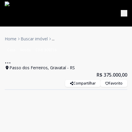
Home
Buscar imóvel
...
Casa
Venda
Cód:
309218
...
Passo dos Ferreiros, Gravataí - RS
R$ 375.000,00
Compartilhar
Favorito