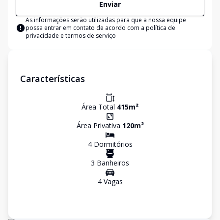
Enviar
As informações serão utilizadas para que a nossa equipe
possa entrar em contato de acordo com a
política de
privacidade e termos de serviço
Características
Área Total
415
m²
Área Privativa
120
m²
4
Dormitório
s
3
Banheiro
s
4
Vaga
s