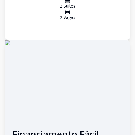
2
Suíte
s
2
Vaga
s
Financiamento Fácil