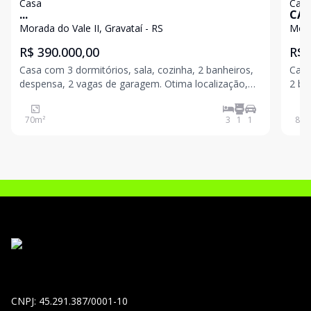
Casa
Cas
...
CAS
DO 
Morada do Vale II, Gravataí - RS
Mora
R$ 390.000,00
R$ 
Casa com 3 dormitórios, sala, cozinha, 2 banheiros,
Casa
despensa, 2 vagas de garagem. Otima localização,
2 ba
ponto com potencial para comercio. Terreno de
loca
esquina . Próximo a escolas, supermercados,
come
70
m²
3
1
1
86
m
restaurantes, junto a ponto de ónibus.
fina
CNPJ: 45.291.387/0001-10