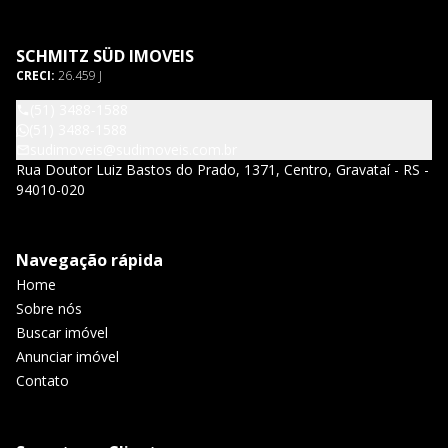
SCHMITZ SÜD IMOVEIS
CRECI:
26.459 J
(51) 3488-1588
(51) 3488-1588
sudimoveis@sudimoveis.com.br
Rua Doutor Luiz Bastos do Prado, 1371, Centro, Gravataí - RS -
94010-020
Navegação rápida
Home
Sobre nós
Buscar imóvel
Anunciar imóvel
Contato