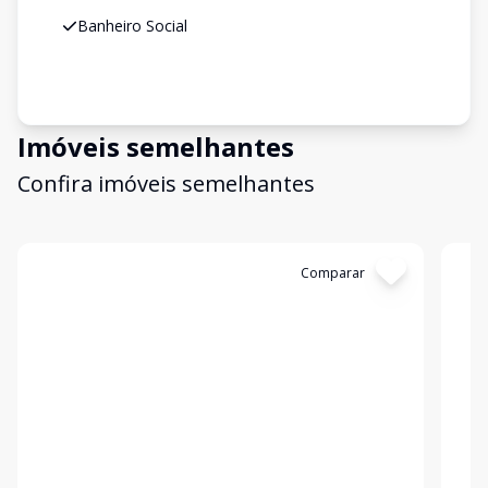
Banheiro Social
Imóveis semelhantes
Confira imóveis semelhantes
Cód:
297804
Comparar
Có