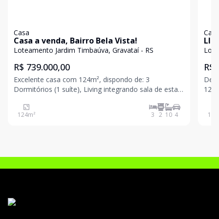
Casa
Cas
Casa a venda, Bairro Bela Vista!
LIN
SUÍ
Loteamento Jardim Timbaúva, Gravataí - RS
Lote
R$ 739.000,00
R$ 
Excelente casa com 124m², dispondo de: 3
Desc
Dormitórios (1 suíte), Living integrando sala de estar,
124 
jantar com lareira e pé direito alto, cozinha com
imóv
churrasqueira e espera para ilha, Banheiro social,
para
124
m²
3
2
10
4
124
Pátio frontal com 4 vagas de garagem, Área de se
chur