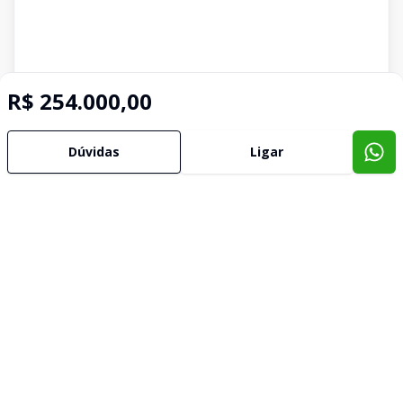
R$ 254.000,00
Dúvidas
Ligar
Imóveis semelhantes
Confira imóveis semelhantes
Cód:
308860
Comparar