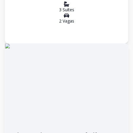
3
Suíte
s
2
Vaga
s