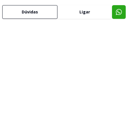
Dúvidas
Ligar
Imóveis semelhantes
Confira imóveis semelhantes
Cód:
310020
Comparar