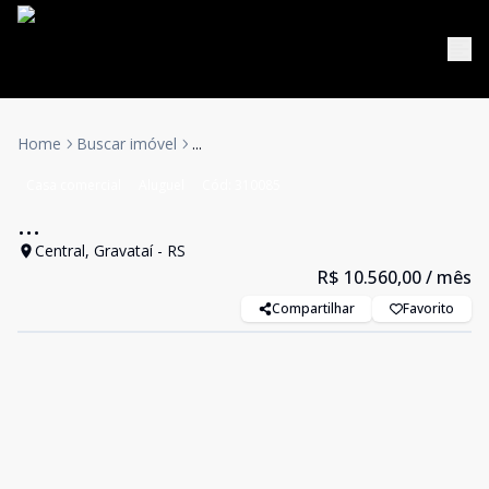
Home
Buscar imóvel
...
Casa comercial
Aluguel
Cód:
310085
...
Central, Gravataí - RS
R$ 10.560,00
/ mês
Compartilhar
Favorito