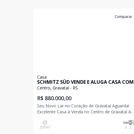
Cód:
309663
Comparar
Casa
SCHMITZ SÜD VENDE E ALUGA CASA COM
DORMITÓRIOS NO CENTRO DE GRAVATAÍ
Centro, Gravataí - RS
R$ 880.000,00
Seu Novo Lar no Coração de Gravataí Aguarda!
Excelente Casa à Venda no Centro de Gravataí A
oportunidade que você esperava de morar com
conforto, espaço e localização privilegiada! Área Total:
207
m²
3
2
207m² Dormitórios: 3 (Sendo 1 suíte privativa pa