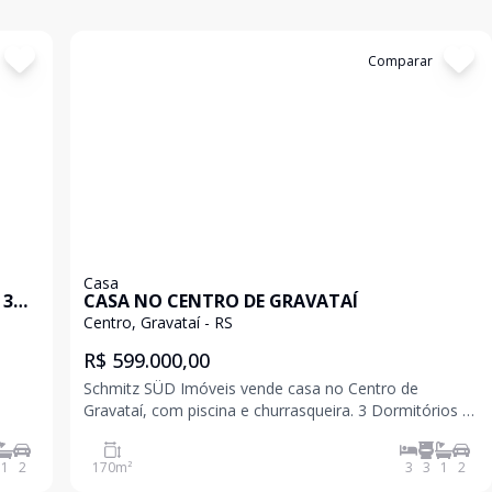
Cód:
310104
Comparar
Casa
 3
CASA NO CENTRO DE GRAVATAÍ
Centro, Gravataí - RS
R$ 599.000,00
Schmitz SÜD Imóveis vende casa no Centro de
Gravataí, com piscina e churrasqueira. 3 Dormitórios 1
Suíte Sala de estar e jantar Cozinha Garagem Piscina
Churrasqueira 170m² Localizado no Centro de Gravataí
1
2
170
m²
3
3
1
2
Agende uma visita e venha conh