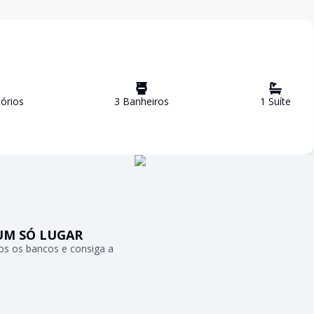
ório
s
3
Banheiro
s
1
Suíte
UM SÓ LUGAR
s os bancos e consiga a