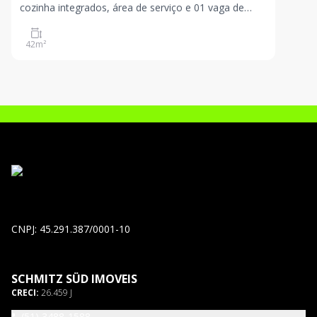
cozinha integrados, área de serviço e 01 vaga de
garagem.
42
m²
CNPJ: 45.291.387/0001-10
SCHMITZ SÜD IMOVEIS
CRECI:
26.459 J
(51) 3488-1588