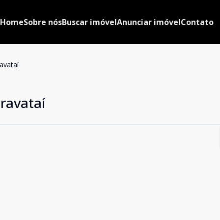
Home
Sobre nós
Buscar imóvel
Anunciar imóvel
Contato
avataí
ravataí