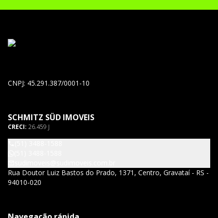
CNPJ: 45.291.387/0001-10
SCHMITZ SÜD IMOVEIS
CRECI:
26.459 J
(51) 3488-1588
(51) 3488-1588
sudimoveis@sudimoveis.com.br
Rua Doutor Luiz Bastos do Prado, 1371, Centro, Gravataí - RS -
94010-020
Navegação rápida