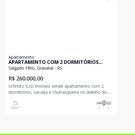
Apartamento
APARTAMENTO COM 2 DORMITÓRIOS
SACADA E CHURRASQUEIRA - GRAVATAÍ
Salgado Filho, Gravataí - RS
R$ 260.000,00
Schmitz SÜD Imóveis vende apartamento com 2
dormitórios, sacada e churrasqueira no ladinho do
centro da cidade. 2 dormitórios Sala Cozinha
Banheiro Vaga de garagem Elevador 60m² Agende
60
m²
2
1
1
uma visita e venha conhecer seu novo lar!