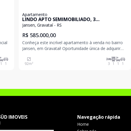
Apartamento
LINDO APTO SEMIMOBILIADO, 3
DORMITÓRIOS (1 SUÍTE) NO BAIRRO JANSEN
Jansen, Gravataí - RS
EM GRAVATAÍ
R$ 585.000,00
cial
Conheça este incrível apartamento à venda no bairro
Jansen, em Gravataí! Oportunidade única de adquirir
um espaço moderno e confortável. Com uma área
privativa de 92 m² e uma excelente infraestrutura,
1
1
92
m²
3
1
1
1
como elevadores, você terá praticidade e segurança
no
SÜD IMOVEIS
Navegação rápida
J
Home