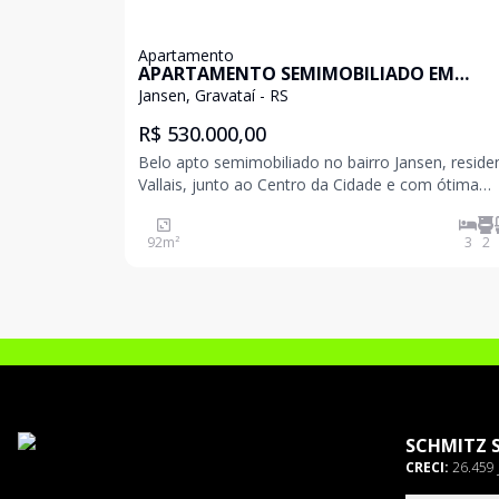
Apartamento
APARTAMENTO SEMIMOBILIADO EM
GRAVATAÍ
Jansen, Gravataí - RS
R$ 530.000,00
Belo apto semimobiliado no bairro Jansen, residen
Vallais, junto ao Centro da Cidade e com ótima
infraestrutura de lazer e segurança. São 92m²
distribuídos em: * 3 Dormitórios (1 suíte); * Sala de
92
m²
3
2
estar e jantar; * Cozinha planejada; * Área de s
SCHMITZ 
CRECI:
26.459 