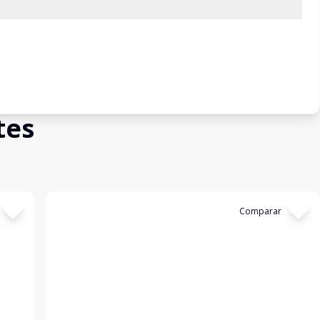
tes
Cód:
303063
Comparar