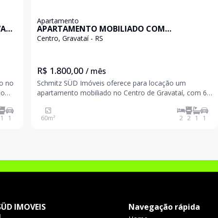
Apartamento
VAGA
APARTAMENTO MOBILIADO COM
CHURRASQUEIRA NO CENTRO DE GRAVATAÍ
Centro, Gravataí - RS
R$ 1.800,00
/ mês
o no
Schmitz SÜD Imóveis oferece para locação um
apartamento mobiliado no Centro de Gravataí, com 60
estas
m² de área privativa. 2 dormitórios, sendo 1 suíte; Sala
de estar com lareira; Cozinha completa; Sacada
1
1
60
m²
2
2
1
1
fechada com churrasqueira; Área de serviço fecha
SÜD IMOVEIS
Navegação rápida
J