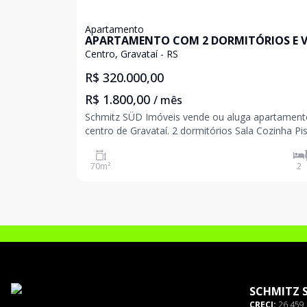
Apartamento
APARTAMENTO COM 2 DORMITÓRIOS E 
DE GARAGEM NO CENTRO DE GRAVATAÍ
Centro, Gravataí - RS
R$ 320.000,00
R$ 1.800,00
/ mês
Schmitz SÜD Imóveis vende ou aluga apartament
centro de Gravataí. 2 dormitórios Sala Cozinha Piso
cerâmico Sistema de aquecedor a gás Salão de f
70m² de área útil 1 vaga de garagem coberta Agende
70
m²
2
uma visita e venha conhecer seu
SCHMITZ 
CRECI:
26.459 