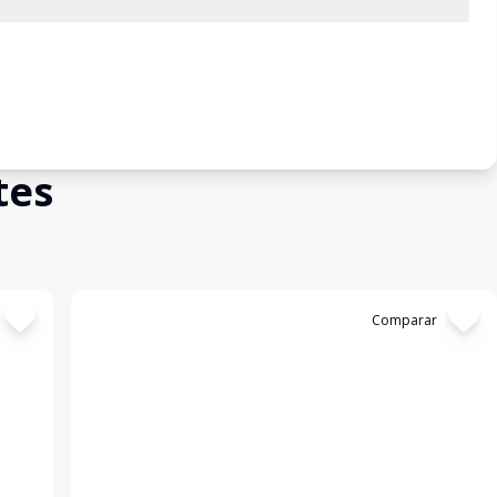
tes
Cód:
310111
Comparar