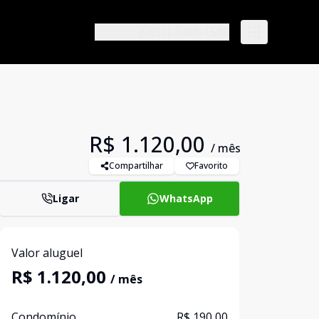
(51) 3488-1588
R$ 1.120,00
/ mês
Compartilhar
Favorito
Ligar
WhatsApp
Valor aluguel
R$ 1.120,00
/ mês
Condomínio
R$ 190,00