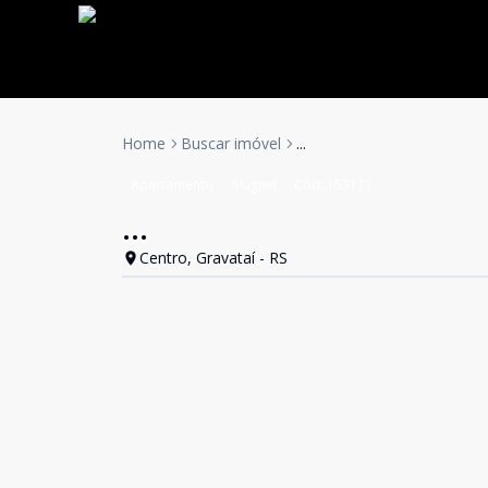
Home
Buscar imóvel
...
Apartamento
Aluguel
Cód:
153171
...
Centro, Gravataí - RS